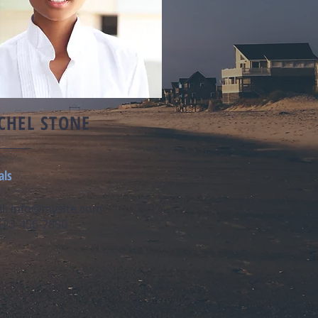
CHEL STONE
als
l:
info@mysite.com
 123-456-7890