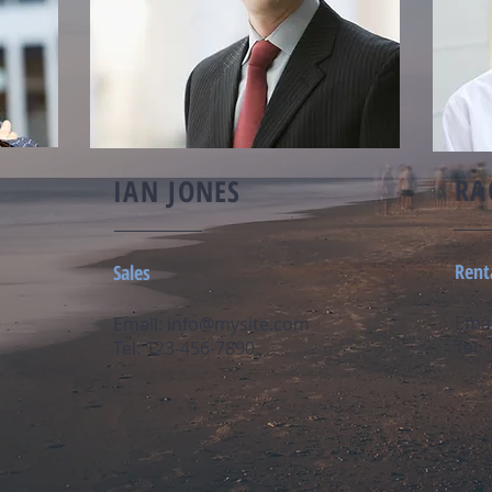
RA
IAN JONES
Rent
Sales
Emai
Email:
info@mysite.com
Tel:
Tel: 123-456-7890