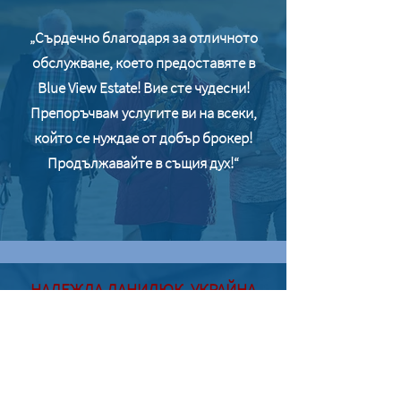
​„Сърдечно благодаря за отличното
обслужване, което предоставяте в
Blue View Estate! Вие сте чудесни!
Препоръчвам услугите ви на всеки,
който се нуждае от добър брокер!
Продължавайте в същия дух!“
НАДЕЖДА ДАНИЛЮК, УКРАЙНА
„Специалистите на Blue View Estate
улесниха продажбата на наш имот и