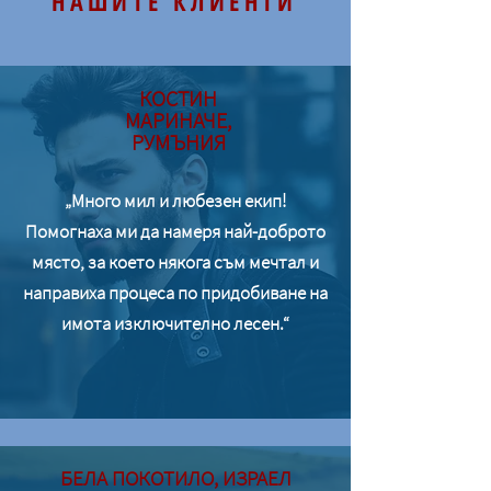
НАШИТЕ КЛИЕНТИ
КОСТИН
МАРИНАЧЕ,
РУМЪНИЯ
„Много мил и любезен екип!
Помогнаха ми да намеря най-доброто
място, за което някога съм мечтал и
направиха процеса по придобиване на
имота изключително лесен.“
БЕЛА ПОКОТИЛО, ИЗРАЕЛ