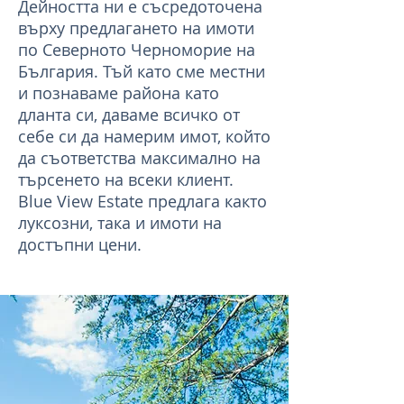
Дейността ни е съсредоточена
върху предлагането на имоти
по Северното Черноморие на
България. Тъй като сме местни
и познаваме района като
дланта си, даваме всичко от
себе си да намерим имот, който
да съответства максимално на
търсенето на всеки клиент.
Blue View Estate предлага както
луксозни, така и имоти на
достъпни цени.