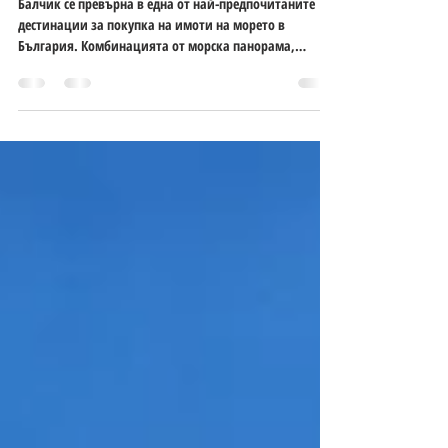
имот в Балчик
Балчик се превърна в една от най-предпочитаните
дестинации за покупка на имоти на морето в
България. Комбинацията от морска панорама,
спокойствие, добра инфраструктура и сравнително
достъпни цени прави града изключително
атрактивен както за постоянно живеене, така и за
инвестиция в имот. В следващите редове
разглеждаме най-добрите райони за покупка на имот
в Балчик, техните предимства и потенциал за бъдеща
стойност. 1. Старата част на Балчик – живот до
морето и автентична атм