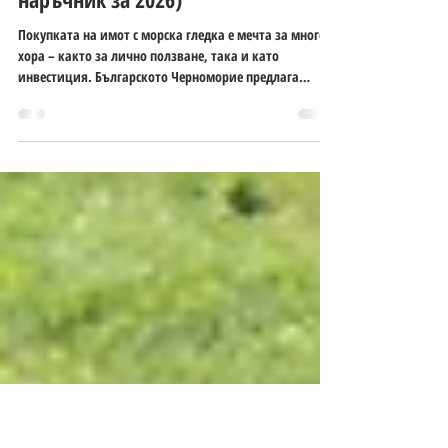
Как да изберем имот с морска
гледка в България (Пълен
наръчник за 2026)
Покупката на имот с морска гледка е мечта за много
хора – както за лично ползване, така и като
инвестиция. Българското Черноморие предлага
отлични възможности, особено в райони като
Балчик, където природата и спокойствието се
съчетават с добра инфраструктура. В тази статия ще
разгледаме най-важните фактори при избора на
такъв имот. 1. Локация – ключът към стойността Не
всеки имот „с морска гледка“ предлага еднакво
качество. Обърни внимание на: Реална, а не частична
гледка Раз