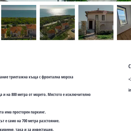
С
имание триетажна къща с фронтална морска
+
i
да и на 800 метра от морето. Мястото е изключително
ата има просторен паркинг.
ът е само на 700 метра разстояние.
ивеене, така и за инвестиция.