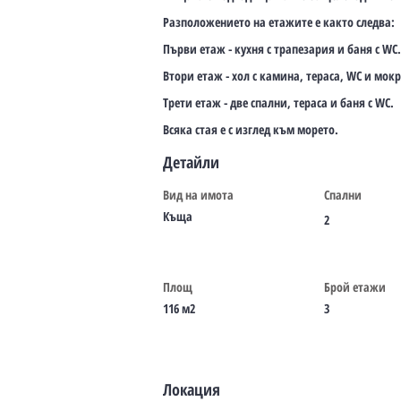
Разположението на етажите е както следва:
Първи етаж - кухня с трапезария и баня с WC.
Втори етаж - хол с камина, тераса, WC и мо
Трети етаж - две спални, тераса и баня с WC.
Всяка стая е с изглед към морето.
Детайли
Вид на имота
Спални
Къща
2
Площ
Брой етажи
116 м2
3
Локация