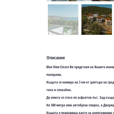
Описание
Blue View Estate Ви представя на Вашето вн
панорама.
Къщата се намира на 3 км от центъра на гра
тихо и спокойно.
До имота се стига по асфалтов път. Зад къщ
На 500 метра има автобусна спирка, а Дворец
Къщата е подходяща както за целогодишно ж