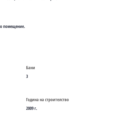
кро помещение.
Бани
3
Година на строителство
2009 г.